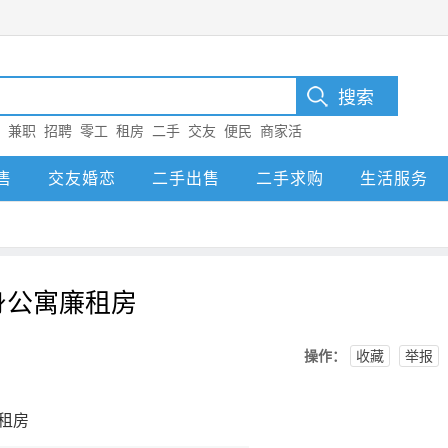
：
兼职
招聘
零工
租房
二手
交友
便民
商家活
售
交友婚恋
二手出售
二手求购
生活服务
身公寓廉租房
操作：
收藏
举报
租房