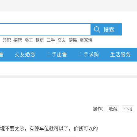
：
兼职
招聘
零工
租房
二手
交友
便民
商家活
售
交友婚恋
二手出售
二手求购
生活服务
操作：
收藏
举报
环境不要太吵，有停车位就可以了，价钱可以的